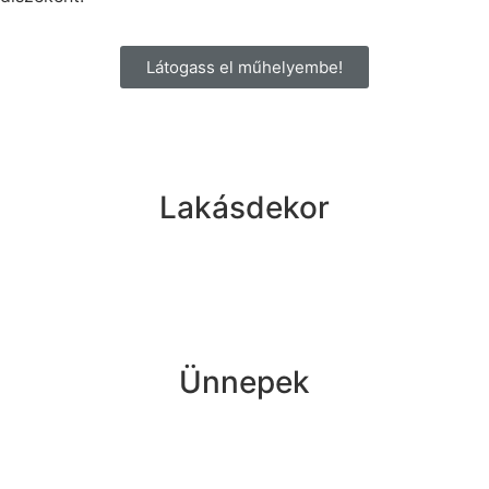
Látogass el műhelyembe!
Lakásdekor
Ünnepek