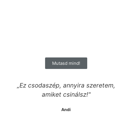
Mutasd mind!
„Ez csodaszép, annyira szeretem,
amiket csinálsz!"
Andi