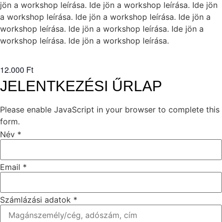
jön a workshop leírása. Ide jön a workshop leírása. Ide jön
a workshop leírása. Ide jön a workshop leírása. Ide jön a
workshop leírása. Ide jön a workshop leírása. Ide jön a
workshop leírása. Ide jön a workshop leírása.
12.000 Ft
JELENTKEZÉSI ŰRLAP
Please enable JavaScript in your browser to complete this
form.
Név
Név
*
eseményt!
Email
Email
*
Számlázási adatok
*